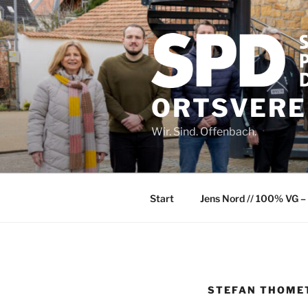
Zum
Inhalt
springen
ORTSVEREI
Wir. Sind. Offenbach.
Start
Jens Nord // 100% VG – 
STEFAN THOME